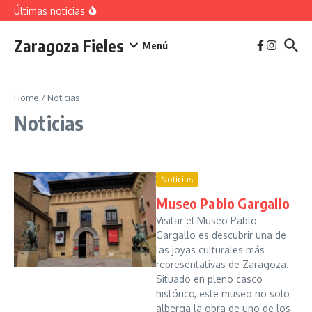
vivienda en 2025
Saltar al contenido
Últimas noticias
La jota aragonesa
Descubre el Parque del Agua Luis Buñuel: tu oasis
urbano en Zaragoza
Zaragoza Fieles
Plan de Acción del Ruido de Zaragoza 2025-
Menú
2029: Implicaciones y Objetivos
Home
/
Noticias
Noticias
Noticias
Museo Pablo Gargallo
Visitar el Museo Pablo
Gargallo es descubrir una de
las joyas culturales más
representativas de Zaragoza.
Situado en pleno casco
histórico, este museo no solo
alberga la obra de uno de los