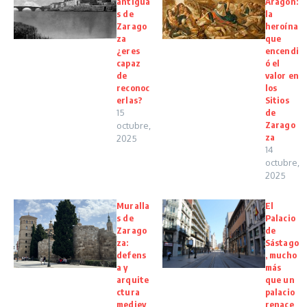
antigua
Aragón:
s de
la
Zarago
heroína
za
que
¿eres
encendi
capaz
ó el
de
valor en
reconoc
los
erlas?
Sitios
15
de
Zarago
octubre,
za
2025
14
octubre,
2025
Muralla
El
s de
Palacio
Zarago
de
za:
Sástago
defens
, mucho
a y
más
arquite
que un
ctura
palacio
mediev
renace