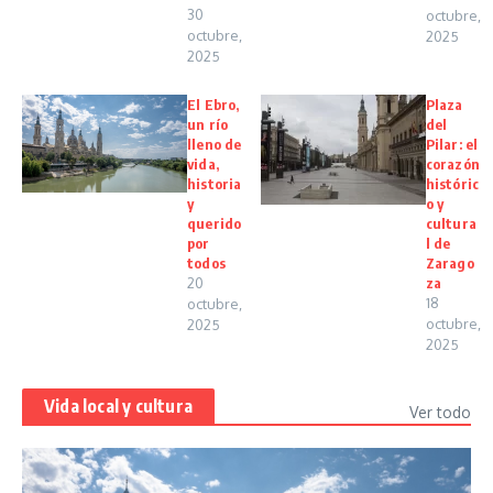
30
octubre,
octubre,
2025
2025
El Ebro,
Plaza
un río
del
lleno de
Pilar: el
vida,
corazón
historia
históric
y
o y
querido
cultura
por
l de
todos
Zarago
20
za
18
octubre,
octubre,
2025
2025
Vida local y cultura
Ver todo