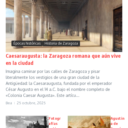
Épocas históricas
Historia de Zaragoza
Caesaraugusta: la Zaragoza romana que aún vive
en la ciudad
Imagina caminar por las calles de Zaragoza y pisar
literalmente los vestigios de una gran ciudad de la
Antigüedad: la Caesaraugusta, fundada por el emperador
César Augusto en el 14 a.C. bajo el nombre completo de
«Colonia Caesar Augusta». Este artícu...
Bea
25 octubre, 2025
Fotogr
Agustin
afías
a de