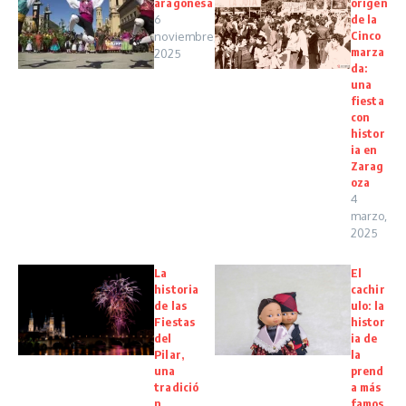
aragonesa
origen
6
de la
Cinco
noviembre,
marza
2025
da:
una
fiesta
con
histor
ia en
Zarag
oza
4
marzo,
2025
La
El
historia
cachir
de las
ulo: la
Fiestas
histor
del
ia de
Pilar,
la
una
prend
tradició
a más
n
famos