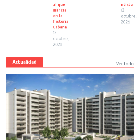
al que
ntista
marcar
12
on la
octubre,
historia
2025
urbana
13
octubre,
2025
Actualidad
Ver todo