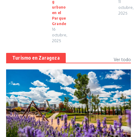
g
11
urbano
octubre,
en el
2025
Parque
Grande
16
octubre,
2025
Turismo en Zaragoza
Ver todo