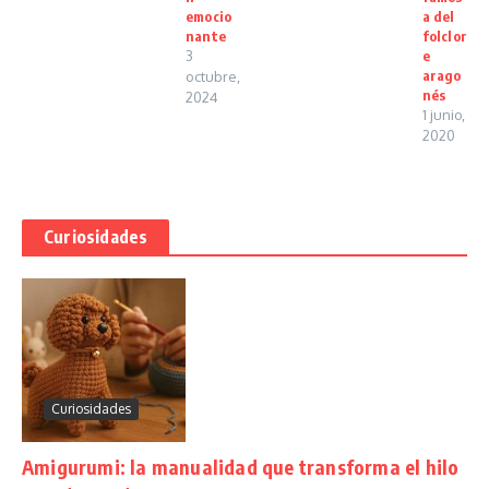
emocio
a del
nante
folclor
3
e
arago
octubre,
nés
2024
1 junio,
2020
Curiosidades
Curiosidades
Amigurumi: la manualidad que transforma el hilo