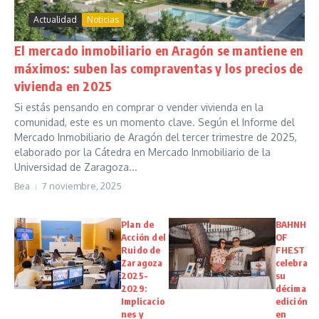
Actualidad
Noticias
El mercado inmobiliario en Aragón se mantiene en
máximos: suben las compraventas y los precios de
vivienda en 2025
Si estás pensando en comprar o vender vivienda en la
comunidad, este es un momento clave. Según el Informe del
Mercado Inmobiliario de Aragón del tercer trimestre de 2025,
elaborado por la Cátedra en Mercado Inmobiliario de la
Universidad de Zaragoza...
Bea
7 noviembre, 2025
Plan de
BAHNH
Acción del
OF
Ruido de
FHEST
Zaragoza
celebra
2025-
su
2029:
décima
Implicacio
edición
nes y
en