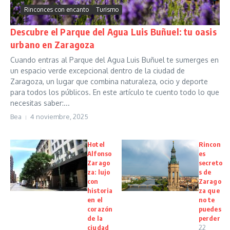
Rinconces con encanto
Turismo
Descubre el Parque del Agua Luis Buñuel: tu oasis
urbano en Zaragoza
Cuando entras al Parque del Agua Luis Buñuel te sumerges en
un espacio verde excepcional dentro de la ciudad de
Zaragoza, un lugar que combina naturaleza, ocio y deporte
para todos los públicos. En este artículo te cuento todo lo que
necesitas saber:...
Bea
4 noviembre, 2025
Hotel
Rincon
Alfonso
es
Zarago
secreto
za: lujo
s de
con
Zarago
historia
za que
en el
no te
corazón
puedes
de la
perder
ciudad
22