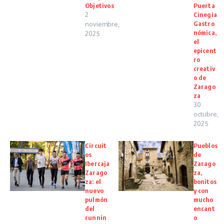
Objetivos
Puerta
2
Cinegia
Gastro
noviembre,
nómica,
2025
el
epicent
ro
creativ
o de
Zarago
za
30
octubre,
2025
Circuit
Pueblos
os
de
Ibercaja
Zarago
Zarago
za,
za: el
bonitos
nuevo
y con
pulmón
mucho
del
encant
runnin
o