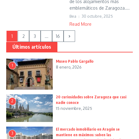
de los alojamientos más
emblemáticos de Zaragoza....
Bea
30 octubre, 2025
Read More
1
2
3
...
16
Últimos artículos
Museo Pablo Gargallo
1
8 enero, 2026
20 curiosidades sobre Zaragoza que casi
2
nadie conoce
15 noviembre, 2025
El mercado inmobiliario en Aragón se
3
mantiene en máximos: suben las