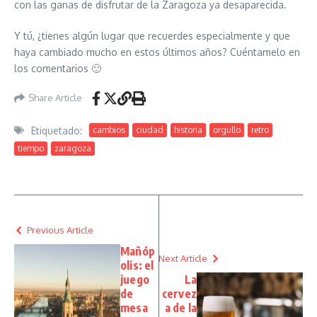
con las ganas de disfrutar de la Zaragoza ya desaparecida.
Y tú, ¿tienes algún lugar que recuerdes especialmente y que
haya cambiado mucho en estos últimos años? Cuéntamelo en
los comentarios 🙂
Share Article
Etiquetado:
cambios
ciudad
historia
orgullo
retro
tiempo
zaragoza
Previous Article
Mañóp
Next Article
olis: el
juego
La
de
cervez
mesa
a de la