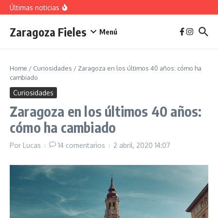
vivienda en 2025
Saltar al contenido
Últimas noticias
La jota aragonesa
Descubre el Parque del Agua Luis Buñuel: tu oasis
urbano en Zaragoza
Zaragoza Fieles
Plan de Acción del Ruido de Zaragoza 2025-
Menú
2029: Implicaciones y Objetivos
Home
/
Curiosidades
/
Zaragoza en los últimos 40 años: cómo ha
cambiado
Curiosidades
Zaragoza en los últimos 40 años:
cómo ha cambiado
Por
Lucas
14 comentarios
2 abril, 2020
14:07