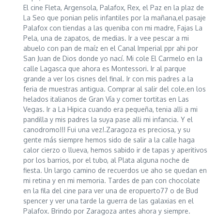
El cine Fleta, Argensola, Palafox, Rex, el Paz en la plaz de
La Seo que ponian pelis infantiles por la mañana,el pasaje
Palafox con tiendas a las queniba con mi madre, Fajas La
Pela, una de zapatos, de medias. Ir a vee pescar a mi
abuelo con pan de maíz en el Canal Imperial ppr ahi por
San Juan de Dios donde yo nací. Mi cole El Carmelo en la
calle Lagasca que ahora es Montessori. Ir al parque
grande a ver los cisnes del final. Ir con mis padres a la
feria de muestras antigua. Comprar al salir del cole.en los
helados italianos de Gran Vía y comer tortitas en Las
Vegas. Ir a La Hipica cuando era pequeña, tenia alli a mi
pandilla y mis padres la suya pase alli mi infancia. Y el
canodromo!!! Fui una vez!.Zaragoza es preciosa, y su
gente más siempre hemos sido de salir a la calle haga
calor cierzo o llueva, hemos sabido ir de tapas y aperitivos
por los barrios, por el tubo, al Plata alguna noche de
fiesta. Un largo camino de recuerdos ue aho se quedan en
mi retina y en mi memoria. Tardes de pan con chocolate
en la fila del cine para ver una de eropuerto77 o de Bud
spencer y ver una tarde la guerra de las galaxias en el
Palafox. Brindo por Zaragoza antes ahora y siempre.