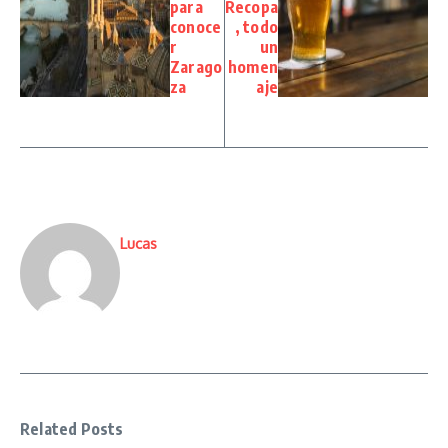
para
Recopa
conoce
, todo
r
un
Zarago
homen
za
aje
Lucas
Related Posts