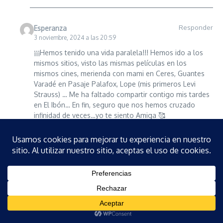
Responder
Esperanza
3 noviembre, 2024 a las 20:59
¡¡¡Hemos tenido una vida paralela!!! Hemos ido a los
mismos sitios, visto las mismas películas en los
mismos cines, merienda con mami en Ceres, Guantes
Varadé en Pasaje Palafox, Lope (mis primeros Levi
Strauss) … Me ha faltado compartir contigo mis tardes
en El Ibón… En fin, seguro que nos hemos cruzado
infinidad de veces…yo te siento Amiga 🥰
Responder
Fino Ruiz
30 abril, 2020 a las 11:28
Menudas fotos, como han pasado los años
Responder
lucas_zf