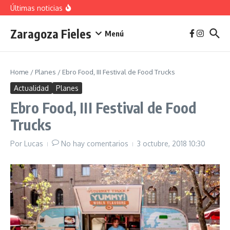
vivienda en 2025
Saltar al contenido
Últimas noticias
La jota aragonesa
Descubre el Parque del Agua Luis Buñuel: tu oasis
urbano en Zaragoza
Zaragoza Fieles
Plan de Acción del Ruido de Zaragoza 2025-
Menú
2029: Implicaciones y Objetivos
Home
/
Planes
/
Ebro Food, III Festival de Food Trucks
Actualidad
Planes
Ebro Food, III Festival de Food
Trucks
Por
Lucas
No hay comentarios
3 octubre, 2018
10:30