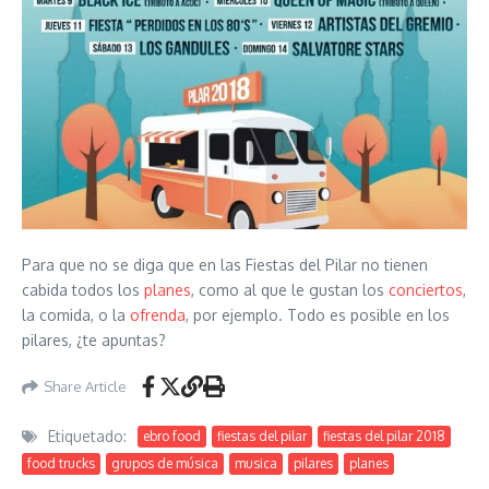
Para que no se diga que en las Fiestas del Pilar no tienen
cabida todos los
planes
, como al que le gustan los
conciertos
,
la comida, o la
ofrenda
, por ejemplo. Todo es posible en los
pilares, ¿te apuntas?
Share Article
Etiquetado:
ebro food
fiestas del pilar
fiestas del pilar 2018
food trucks
grupos de música
musica
pilares
planes