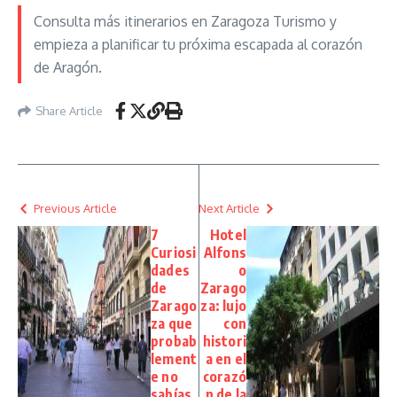
Consulta más itinerarios en Zaragoza Turismo y
empieza a planificar tu próxima escapada al corazón
de Aragón.
Share Article
Previous Article
Next Article
7
Hotel
Curiosi
Alfons
dades
o
de
Zarago
Zarago
za: lujo
za que
con
probab
histori
lement
a en el
e no
corazó
sabías
n de la