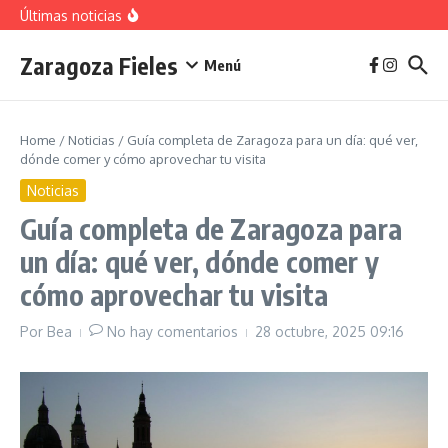
vivienda en 2025
Saltar al contenido
Últimas noticias
La jota aragonesa
Descubre el Parque del Agua Luis Buñuel: tu oasis
urbano en Zaragoza
Zaragoza Fieles
Plan de Acción del Ruido de Zaragoza 2025-
Menú
2029: Implicaciones y Objetivos
Home
/
Noticias
/
Guía completa de Zaragoza para un día: qué ver,
dónde comer y cómo aprovechar tu visita
Noticias
Guía completa de Zaragoza para
un día: qué ver, dónde comer y
cómo aprovechar tu visita
Por
Bea
No hay comentarios
28 octubre, 2025
09:16