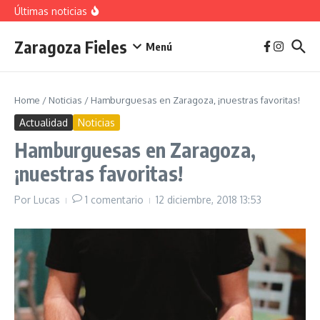
vivienda en 2025
Saltar al contenido
Últimas noticias
La jota aragonesa
Descubre el Parque del Agua Luis Buñuel: tu oasis
urbano en Zaragoza
Zaragoza Fieles
Plan de Acción del Ruido de Zaragoza 2025-
Menú
2029: Implicaciones y Objetivos
Home
/
Noticias
/
Hamburguesas en Zaragoza, ¡nuestras favoritas!
Actualidad
Noticias
Hamburguesas en Zaragoza,
¡nuestras favoritas!
Por
Lucas
1 comentario
12 diciembre, 2018
13:53