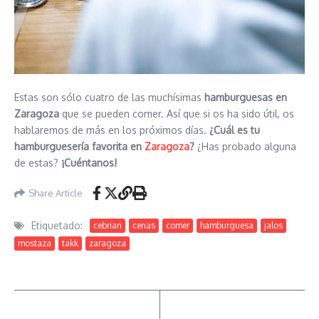
Estas son sólo cuatro de las muchísimas
hamburguesas en
Zaragoza
que se pueden comer. Así que si os ha sido útil, os
hablaremos de más en los próximos días.
¿Cuál es tu
hamburguesería favorita en
Zaragoza
?
¿Has probado alguna
de estas?
¡Cuéntanos!
Share Article
Etiquetado:
cebrian
cenas
comer
hamburguesa
jalos
mostaza
takk
zaragoza