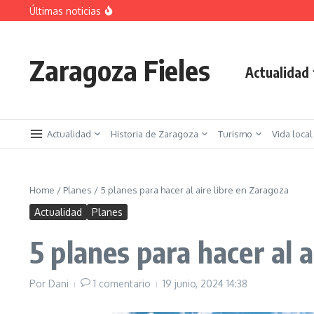
Saltar al contenido
Últimas noticias
La jota aragonesa
Descubre el Parque del Agua Luis Buñuel: tu oas
Plan de Acción del Ruido de Zaragoza 2025-2029:
Zaragoza Fieles
Actualidad
Actualidad
Historia de Zaragoza
Turismo
Vida local
Home
/
Planes
/
5 planes para hacer al aire libre en Zaragoza
Actualidad
Planes
5 planes para hacer al a
Por
Dani
1 comentario
19 junio, 2024
14:38