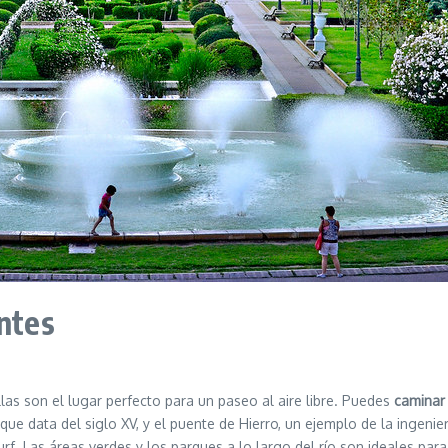
entes
llas son el lugar perfecto para un paseo al aire libre. Puedes
caminar 
ue data del siglo XV, y el puente de Hierro, un ejemplo de la ingenierí
f. Las áreas verdes y los parques a lo largo del río son ideales para