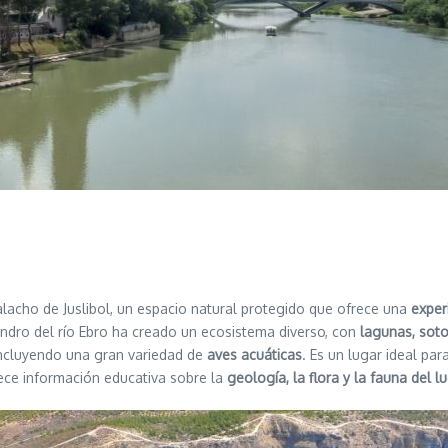
lacho de Juslibol, un espacio natural protegido que ofrece una
exper
andro del río Ebro ha creado un ecosistema diverso, con
lagunas, soto
 incluyendo una gran variedad de
aves acuáticas
. Es un lugar ideal par
ece información educativa sobre la
geología, la flora y la fauna del l