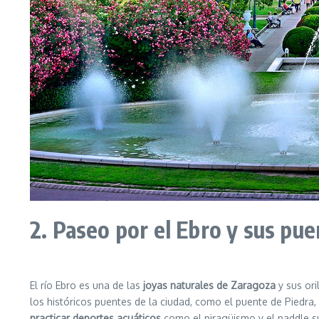
2. Paseo por el Ebro y sus pu
El río Ebro es una de las
joyas naturales de Zaragoza
y sus ori
los históricos puentes de la ciudad, como el puente de Piedra, q
practicar deportes acuáticos
como el piragüismo y el paddle sur