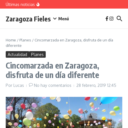
vivienda en 2025
Saltar al contenido
Últimas noticias
La jota aragonesa
Descubre el Parque del Agua Luis Buñuel: tu oasis
urbano en Zaragoza
Zaragoza Fieles
Plan de Acción del Ruido de Zaragoza 2025-
Menú
2029: Implicaciones y Objetivos
Home
/
Planes
/
Cincomarzada en Zaragoza, disfruta de un día
diferente
Actualidad
Planes
Cincomarzada en Zaragoza,
disfruta de un día diferente
Por
Lucas
No hay comentarios
28 febrero, 2019
12:45