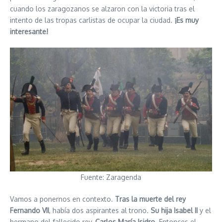
cuando los zaragozanos se alzaron con la victoria tras el
intento de las tropas carlistas de ocupar la ciudad.
¡Es muy
interesante!
Fuente: Zaragenda
Vamos a ponernos en contexto.
Tras la muerte del rey
Fernando VII
, había dos aspirantes al trono.
Su hija Isabel II
y el
hermano del fallecido rey,
Carlos María Isidro
. Entonces el