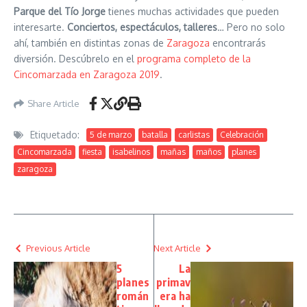
Parque del Tío Jorge
tienes muchas actividades que pueden
interesarte.
Conciertos, espectáculos, talleres
… Pero no solo
ahí, también en distintas zonas de
Zaragoza
encontrarás
diversión. Descúbrelo en el
programa completo de la
Cincomarzada en Zaragoza 2019
.
Share Article
Etiquetado:
5 de marzo
batalla
carlistas
Celebración
Cincomarzada
fiesta
isabelinos
mañas
maños
planes
zaragoza
Previous Article
Next Article
5
La
planes
primav
román
era ha