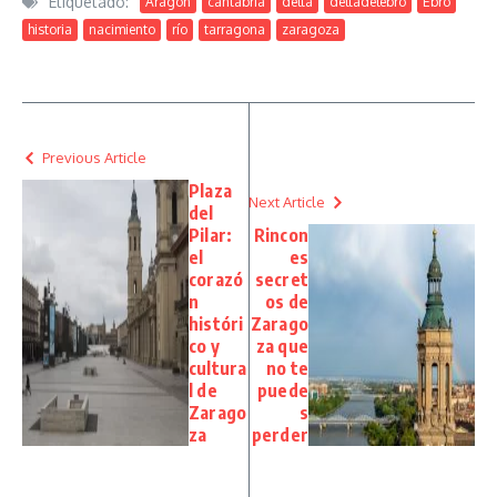
Etiquetado:
Aragón
cantabria
delta
deltadelebro
Ebro
historia
nacimiento
río
tarragona
zaragoza
Previous Article
Plaza
Next Article
del
Pilar:
Rincon
el
es
corazó
secret
n
os de
históri
Zarago
co y
za que
cultura
no te
l de
puede
Zarago
s
za
perder