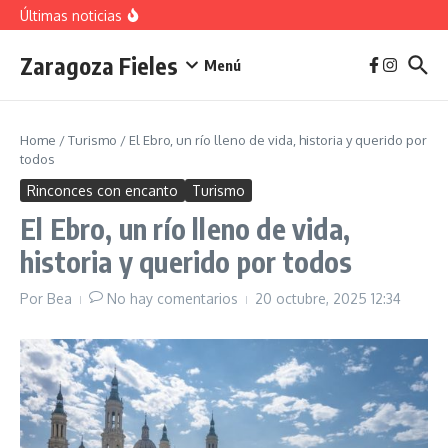
vivienda en 2025
Saltar al contenido
Últimas noticias
La jota aragonesa
Descubre el Parque del Agua Luis Buñuel: tu oasis
urbano en Zaragoza
Zaragoza Fieles
Plan de Acción del Ruido de Zaragoza 2025-
Menú
2029: Implicaciones y Objetivos
Home
/
Turismo
/
El Ebro, un río lleno de vida, historia y querido por
todos
Rinconces con encanto
Turismo
El Ebro, un río lleno de vida,
historia y querido por todos
Por
Bea
No hay comentarios
20 octubre, 2025
12:34