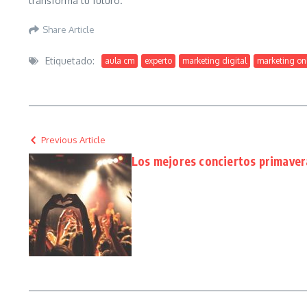
transforma tu futuro.
Share Article
Etiquetado:
aula cm
experto
marketing digital
marketing on
Previous Article
Los mejores conciertos primavera