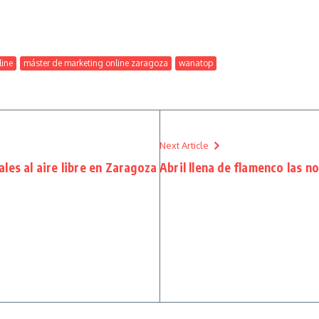
line
máster de marketing online zaragoza
wanatop
Next Article
les al aire libre en Zaragoza
Abril llena de flamenco las 