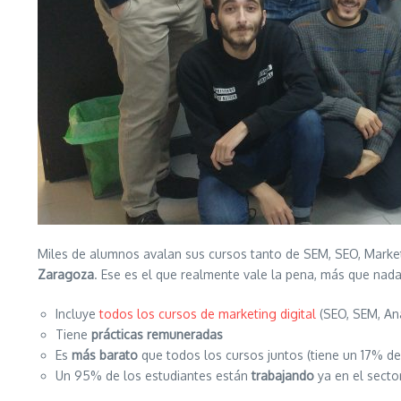
Miles de alumnos avalan sus cursos tanto de SEM, SEO, Marke
Zaragoza
. Ese es el que realmente vale la pena, más que na
Incluye
todos los cursos de marketing digital
(SEO, SEM, An
Tiene
prácticas remuneradas
Es
más barato
que todos los cursos juntos (tiene un 17% d
Un 95% de los estudiantes están
trabajando
ya en el sector