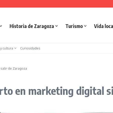
is urbano en Zaragoza
 Implicaciones y Objetivos
Historia de Zaragoza
Turismo
Vida loca
 y cultura
Curiosidades
 salir de Zaragoza
to en marketing digital si