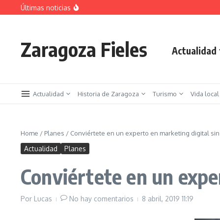
Saltar al contenido
Últimas noticias
La jota aragonesa
Descubre el Parque del Agua Luis Buñuel: tu oas
Plan de Acción del Ruido de Zaragoza 2025-2029:
Zaragoza Fieles
Actualidad
Actualidad
Historia de Zaragoza
Turismo
Vida local
Home
/
Planes
/
Conviértete en un experto en marketing digital sin
Actualidad
Planes
Conviértete en un exper
Por
Lucas
No hay comentarios
8 abril, 2019
11:19