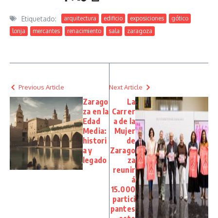
Etiquetado:
arquitectura
edificio
exposiciones
gótico
lonja
mercantes
renacimiento
sala
zaragoza
Previous Article
Next Article
Zarago
La
za en la
Carrer
Edad
a de la
Media:
Mujer
histori
de
a y
Zarago
legado
za
reunir
á
15.000
partici
pantes