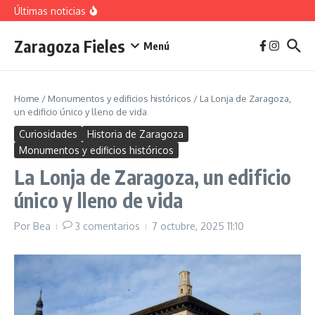
vivienda en 2025
Saltar al contenido
Últimas noticias
La jota aragonesa
Descubre el Parque del Agua Luis Buñuel: tu oasis
urbano en Zaragoza
Zaragoza Fieles
Plan de Acción del Ruido de Zaragoza 2025-
Menú
2029: Implicaciones y Objetivos
Home
/
Monumentos y edificios históricos
/
La Lonja de Zaragoza,
un edificio único y lleno de vida
Curiosidades
Historia de Zaragoza
Monumentos y edificios históricos
La Lonja de Zaragoza, un edificio
único y lleno de vida
Por
Bea
3 comentarios
7 octubre, 2025
11:10