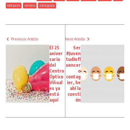
terrazas
verano
zaragoza
Previous Article
Next Article
El 25
Ser
aniver
#Juven
sario
tudInfl
del
uencer
Centro
o
Óptico
contag
Viñual
ier, he
es ya
ahí la
está
cuesti
aquí
ón