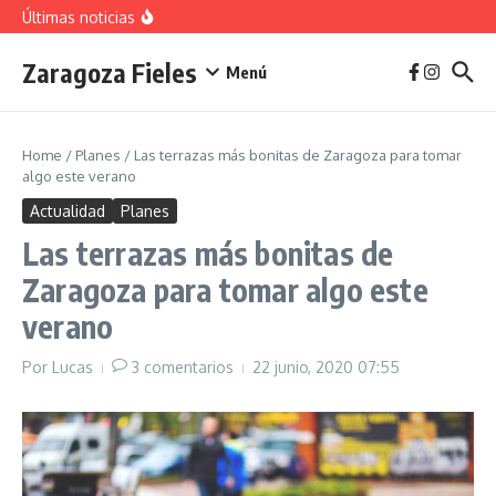
vivienda en 2025
Saltar al contenido
Últimas noticias
La jota aragonesa
Descubre el Parque del Agua Luis Buñuel: tu oasis
urbano en Zaragoza
Zaragoza Fieles
Plan de Acción del Ruido de Zaragoza 2025-
Menú
2029: Implicaciones y Objetivos
Home
/
Planes
/
Las terrazas más bonitas de Zaragoza para tomar
algo este verano
Actualidad
Planes
Las terrazas más bonitas de
Zaragoza para tomar algo este
verano
Por
Lucas
3 comentarios
22 junio, 2020
07:55