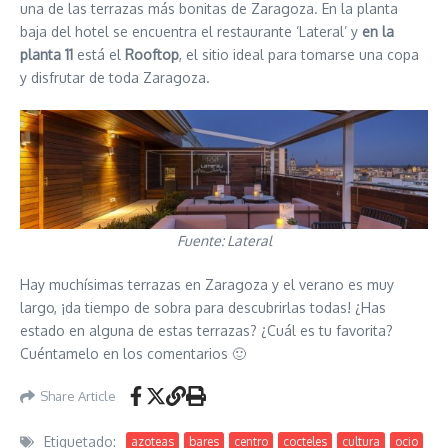
una de las terrazas más bonitas de Zaragoza. En la planta
baja del hotel se encuentra el restaurante ‘Lateral’ y
en la
planta 11
está el
Rooftop
, el sitio ideal para tomarse una copa
y disfrutar de toda Zaragoza.
Fuente: Lateral
Hay muchísimas terrazas en Zaragoza y el verano es muy
largo, ¡da tiempo de sobra para descubrirlas todas! ¿Has
estado en alguna de estas terrazas? ¿Cuál es tu favorita?
Cuéntamelo en los comentarios 🙂
Share Article
Etiquetado:
azoteas
bares
centro
cocteles
cultura
ocio