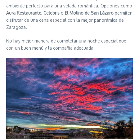
ambiente perfecto para una velada romántica. Opciones como
Aura Restaurante
,
Celebris
o
El Molino de San Lázaro
permiten
disfrutar de una cena especial con la mejor panorámica de
Zaragoza.
No hay mejor manera de completar una noche especial que
con un buen menú y la compañía adecuada.