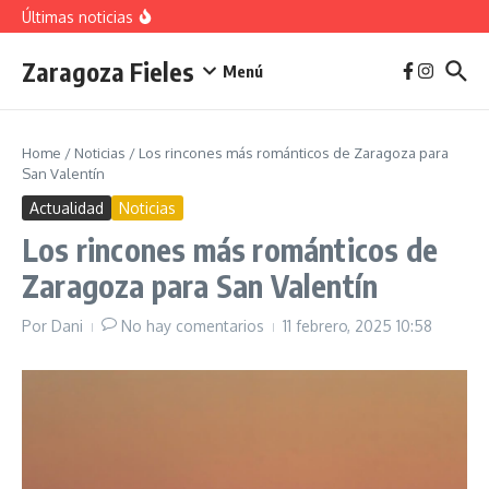
vivienda en 2025
Saltar al contenido
Últimas noticias
La jota aragonesa
Descubre el Parque del Agua Luis Buñuel: tu oasis
urbano en Zaragoza
Zaragoza Fieles
Plan de Acción del Ruido de Zaragoza 2025-
Menú
2029: Implicaciones y Objetivos
Home
/
Noticias
/
Los rincones más románticos de Zaragoza para
San Valentín
Actualidad
Noticias
Los rincones más románticos de
Zaragoza para San Valentín
Por
Dani
No hay comentarios
11 febrero, 2025
10:58