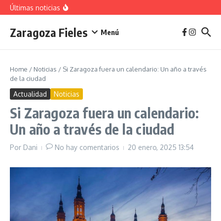
vivienda en 2025
Saltar al contenido
Últimas noticias
La jota aragonesa
Descubre el Parque del Agua Luis Buñuel: tu oasis
urbano en Zaragoza
Zaragoza Fieles
Plan de Acción del Ruido de Zaragoza 2025-
Menú
2029: Implicaciones y Objetivos
Home
/
Noticias
/
Si Zaragoza fuera un calendario: Un año a través
de la ciudad
Actualidad
Noticias
Si Zaragoza fuera un calendario:
Un año a través de la ciudad
Por
Dani
No hay comentarios
20 enero, 2025
13:54