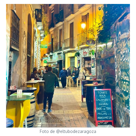
Foto de @eltubodezaragoza