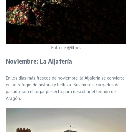
Foto de @fitors
Noviembre: La Aljafería
En los días más frescos de noviembre, la
Aljafería
se convierte
en un refugio de historia y belleza. Sus muros, cargados de
pasado, son el lugar perfecto para descubrir el legado de
Aragón.