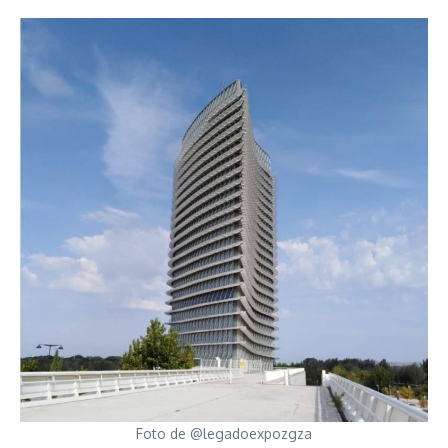
Foto de @legadoexpozgza