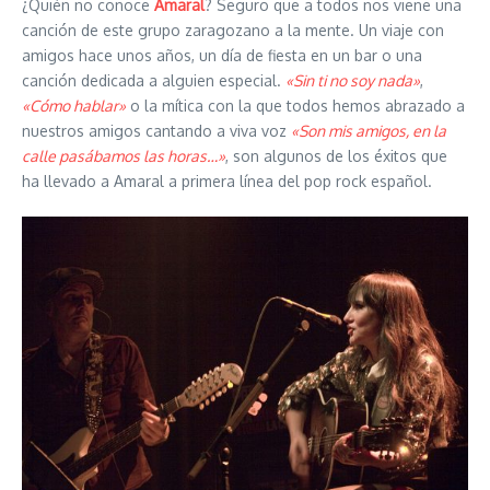
¿Quién no conoce
Amaral
? Seguro que a todos nos viene una
canción de este grupo zaragozano a la mente. Un viaje con
amigos hace unos años, un día de fiesta en un bar o una
canción dedicada a alguien especial.
«Sin ti no soy nada»
,
«Cómo hablar»
o la mítica con la que todos hemos abrazado a
nuestros amigos cantando a viva voz
«Son mis amigos, en la
calle pasábamos las horas…»
, son algunos de los éxitos que
ha llevado a Amaral a primera línea del pop rock español.