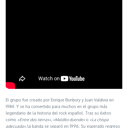
El grupo fue creado por Enrique Bunbury y Juan Valdivia en
1984. Y se ha convertido para muchos en el grupo más
legendario de la historia del rock español. Tras su éxitos
como
«Entre dos tierras», «Maldito duende»
o
«La chispa
adecuada»,
la banda se separó en 1996. Su esperado regreso