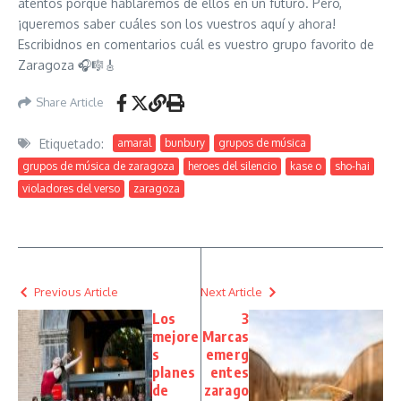
atentos porque hablaremos de ellos en un futuro. Pero,
¡queremos saber cuáles son los vuestros aquí y ahora!
Escribidnos en comentarios cuál es vuestro grupo favorito de
Zaragoza 🎧🎼🎸
Share Article
Etiquetado:
amaral
bunbury
grupos de música
grupos de música de zaragoza
heroes del silencio
kase o
sho-hai
violadores del verso
zaragoza
Previous Article
Next Article
Los
3
mejore
Marcas
s
emerg
planes
entes
de
zarago