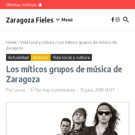
vivienda en 2025
Saltar al contenido
Últimas noticias
La jota aragonesa
Descubre el Parque del Agua Luis Buñuel: tu oasis
urbano en Zaragoza
Zaragoza Fieles
Plan de Acción del Ruido de Zaragoza 2025-
Menú
2029: Implicaciones y Objetivos
Home
/
Vida local y cultura
/
Los míticos grupos de música de
Zaragoza
Actualidad
Noticias
Vida local y cultura
Los míticos grupos de música de
Zaragoza
Por
Lucas
No hay comentarios
13 julio, 2018
14:07