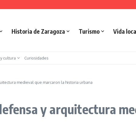
is urbano en Zaragoza
 Implicaciones y Objetivos
Historia de Zaragoza
Turismo
Vida loca
 y cultura
Curiosidades
uitectura medieval que marcaron la historia urbana
defensa y arquitectura me