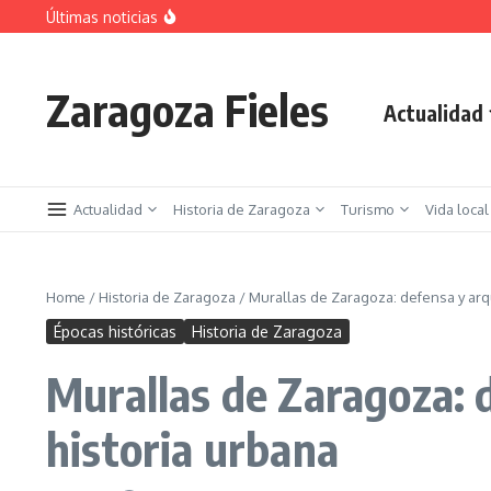
Saltar al contenido
Últimas noticias
La jota aragonesa
Descubre el Parque del Agua Luis Buñuel: tu oas
Plan de Acción del Ruido de Zaragoza 2025-2029:
Zaragoza Fieles
Actualidad
Actualidad
Historia de Zaragoza
Turismo
Vida local
Home
/
Historia de Zaragoza
/
Murallas de Zaragoza: defensa y arq
Épocas históricas
Historia de Zaragoza
Murallas de Zaragoza: 
historia urbana