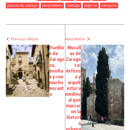
palacio de sastago
renacimiento
sástago
siglo xvi
zaragoza
Previous Article
Next Article
Pueblo
Murall
s de
as de
Zarago
Zarago
za,
za:
bonito
defens
s y con
a y
mucho
arquit
encant
ectura
o
mediev
al que
marcar
on la
histori
a
urbana