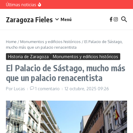
vivienda en 2025
Saltar al contenido
Últimas noticias
La jota aragonesa
Descubre el Parque del Agua Luis Buñuel: tu oasis
urbano en Zaragoza
Zaragoza Fieles
Plan de Acción del Ruido de Zaragoza 2025-
Menú
2029: Implicaciones y Objetivos
Home
/
Monumentos y edificios históricos
/
El Palacio de Sástago,
mucho más que un palacio renacentista
Historia de Zaragoza
Monumentos y edificios históricos
El Palacio de Sástago, mucho más
que un palacio renacentista
Por
Lucas
1 comentario
12 octubre, 2025
09:26