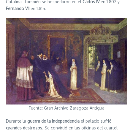
Catalina. También se hospedaron en él
Carlos IV
en 1.802 y
Fernando VII
en 1.815.
Fuente: Gran Archivo Zaragoza Antigua
Durante la
guerra de la Independencia
el palacio sufrió
grandes destrozos
. Se convirtió en las oficinas del cuartel