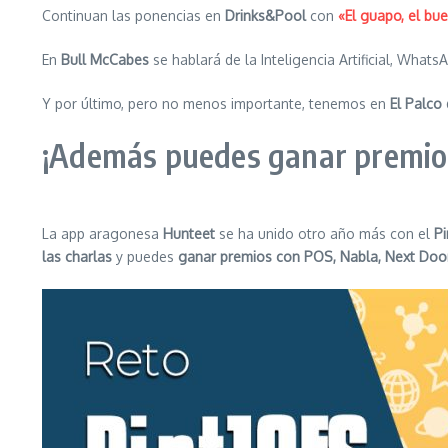
Continuan las ponencias en
Drinks&Pool
con
«El guapo, el bu
En
Bull McCabes
se hablará de la Inteligencia Artificial, Whats
Y por último, pero no menos importante, tenemos en
El Palco 
¡Además puedes ganar premio
La app aragonesa
Hunteet
se ha unido otro año más con el
Pi
las charlas
y puedes
ganar premios con POS, Nabla, Next Door P