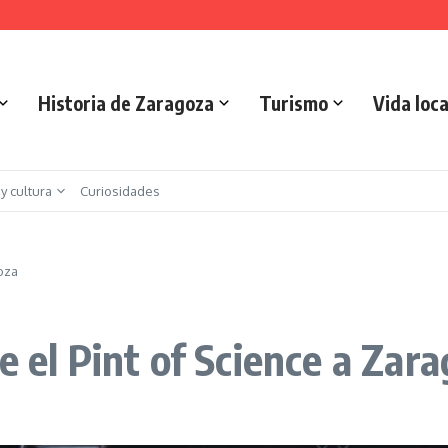
is urbano en Zaragoza
 Implicaciones y Objetivos
Historia de Zaragoza
Turismo
Vida loca
 y cultura
Curiosidades
goza
e el Pint of Science a Zar