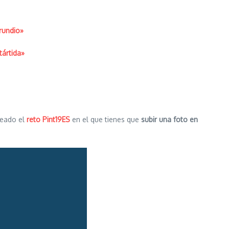
rundio»
tártida»
reado el
reto Pint19ES
en el que tienes que
subir una foto en