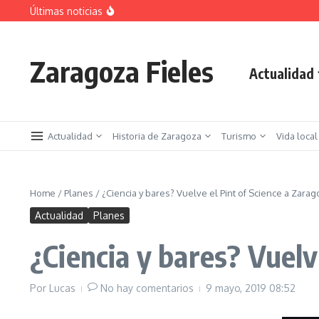
Saltar al contenido
Últimas noticias
La jota aragonesa
Descubre el Parque del Agua Luis Buñuel: tu oas
Plan de Acción del Ruido de Zaragoza 2025-2029:
Zaragoza Fieles
Actualidad
Actualidad
Historia de Zaragoza
Turismo
Vida local
Home
/
Planes
/
¿Ciencia y bares? Vuelve el Pint of Science a Zara
Actualidad
Planes
¿Ciencia y bares? Vuelv
Por
Lucas
No hay comentarios
9 mayo, 2019
08:52