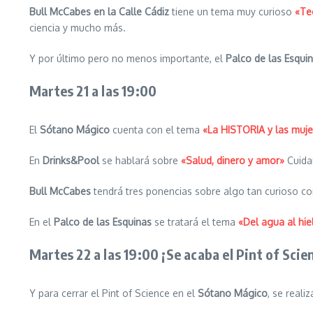
Bull McCabes en la Calle Cádiz
tiene un tema muy curioso
«Te
ciencia y mucho más.
Y por último pero no menos importante, el
Palco de las Esquin
Martes 21 a las 19:00
El
Sótano Mágico
cuenta con el tema
«La HISTORIA y las muje
En
Drinks&Pool
se hablará sobre
«Salud, dinero y amor»
Cuidar
Bull McCabes
tendrá tres ponencias sobre algo tan curioso c
En el
Palco de las Esquinas
se tratará el tema
«Del agua al hi
Martes 22 a las 19:00 ¡Se acaba el Pint of Scie
Y para cerrar el Pint of Science en el
Sótano Mágico
, se real