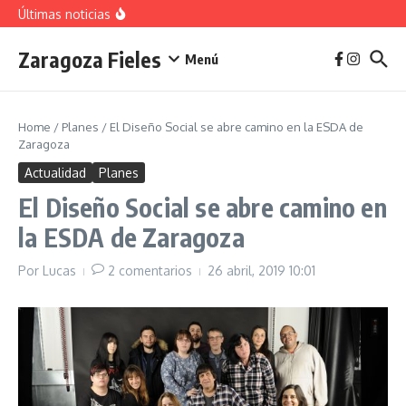
vivienda en 2025
Saltar al contenido
Últimas noticias
La jota aragonesa
Descubre el Parque del Agua Luis Buñuel: tu oasis
urbano en Zaragoza
Zaragoza Fieles
Plan de Acción del Ruido de Zaragoza 2025-
Menú
2029: Implicaciones y Objetivos
Home
/
Planes
/
El Diseño Social se abre camino en la ESDA de
Zaragoza
Actualidad
Planes
El Diseño Social se abre camino en
la ESDA de Zaragoza
Por
Lucas
2 comentarios
26 abril, 2019
10:01