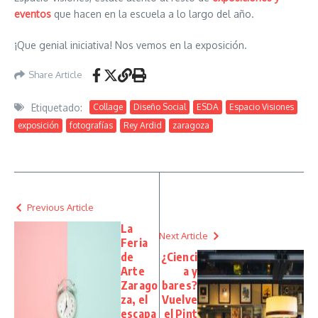
eventos
que hacen en la escuela a lo largo del año.
¡Que genial iniciativa! Nos vemos en la exposición.
Share Article
Etiquetado:
Collage
Diseño Social
ESDA
Espacio Visiones
exposición
fotografías
Rey Ardid
zaragoza
Previous Article
La
Next Article
Feria
de
¿Cienci
Arte
a y
Zarago
bares?
za, el
Vuelve
escapa
el Pint