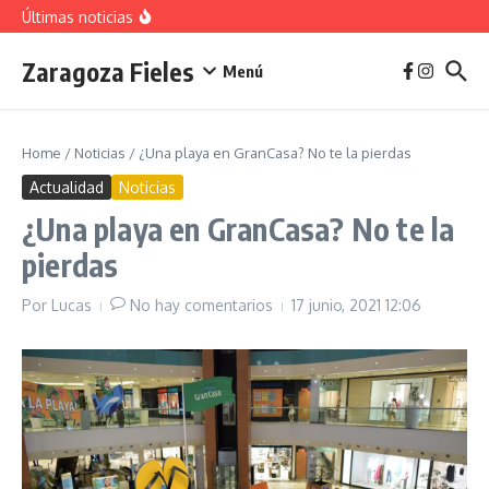
vivienda en 2025
Saltar al contenido
Últimas noticias
La jota aragonesa
Descubre el Parque del Agua Luis Buñuel: tu oasis
urbano en Zaragoza
Zaragoza Fieles
Plan de Acción del Ruido de Zaragoza 2025-
Menú
2029: Implicaciones y Objetivos
Home
/
Noticias
/
¿Una playa en GranCasa? No te la pierdas
Actualidad
Noticias
¿Una playa en GranCasa? No te la
pierdas
Por
Lucas
No hay comentarios
17 junio, 2021
12:06