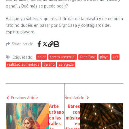
gana”. ¿Qué más se puede pedir?
Así que ya sabéis, si queréis disfrutar de la playita y de un buen
rato no dudéis en pasar por GranCasa y contagiaros del
espíritu playero.
Share Article
Etiquetado:
calor
centro comercial
GranCasa
playa
QR
realidad aumentada
verano
zaragoza
Previous Article
Next Article
Arte
Bares
urbano
con
en las
música
calles
en