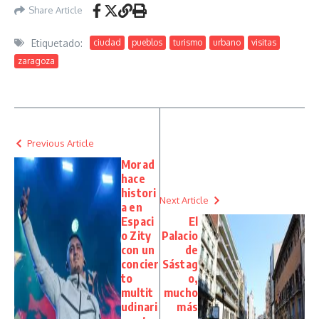
Share Article
Etiquetado:
ciudad
pueblos
turismo
urbano
visitas
zaragoza
Previous Article
Morad
hace
histori
Next Article
a en
Espaci
El
o Zity
Palacio
con un
de
concier
Sástag
to
o,
multit
mucho
udinari
más