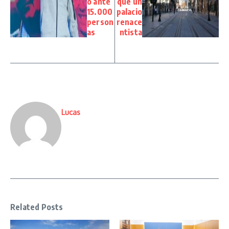
o ante
que un
15.000
palacio
person
renace
as
ntista
Lucas
Related Posts