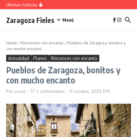
vivienda en 2025
Saltar al contenido
Últimas noticias
La jota aragonesa
Descubre el Parque del Agua Luis Buñuel: tu oasis
urbano en Zaragoza
Zaragoza Fieles
Plan de Acción del Ruido de Zaragoza 2025-
Menú
2029: Implicaciones y Objetivos
Home
/
Rinconces con encanto
/
Pueblos de Zaragoza, bonitos y
con mucho encanto
Actualidad
Planes
Rinconces con encanto
Pueblos de Zaragoza, bonitos y
con mucho encanto
Por
Lucas
2 comentarios
11 octubre, 2025
11:19