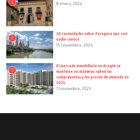
1
8 enero, 2026
20 curiosidades sobre Zaragoza que casi
2
nadie conoce
15 noviembre, 2025
El mercado inmobiliario en Aragón se
3
mantiene en máximos: suben las
compraventas y los precios de vivienda en
2025
7 noviembre, 2025