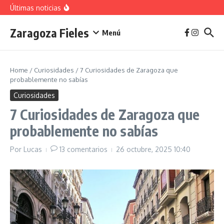
vivienda en 2025
Saltar al contenido
Últimas noticias
La jota aragonesa
Descubre el Parque del Agua Luis Buñuel: tu oasis
urbano en Zaragoza
Zaragoza Fieles
Plan de Acción del Ruido de Zaragoza 2025-
Menú
2029: Implicaciones y Objetivos
Home
/
Curiosidades
/
7 Curiosidades de Zaragoza que
probablemente no sabías
Curiosidades
7 Curiosidades de Zaragoza que
probablemente no sabías
Por
Lucas
13 comentarios
26 octubre, 2025
10:40