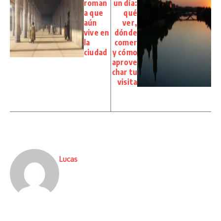
roman
un día:
a que
qué
aún
ver,
vive en
dónde
la
comer
ciudad
y cómo
aprove
char tu
visita
Lucas