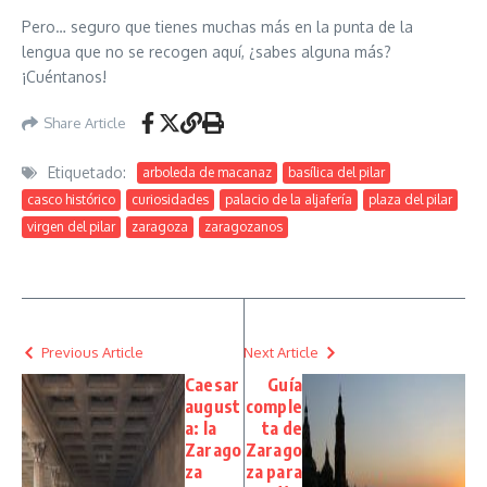
Pero… seguro que tienes muchas más en la punta de la
lengua que no se recogen aquí, ¿sabes alguna más?
¡Cuéntanos!
Share Article
Etiquetado:
arboleda de macanaz
basílica del pilar
casco histórico
curiosidades
palacio de la aljafería
plaza del pilar
virgen del pilar
zaragoza
zaragozanos
Previous Article
Next Article
Caesar
Guía
august
comple
a: la
ta de
Zarago
Zarago
za
za para