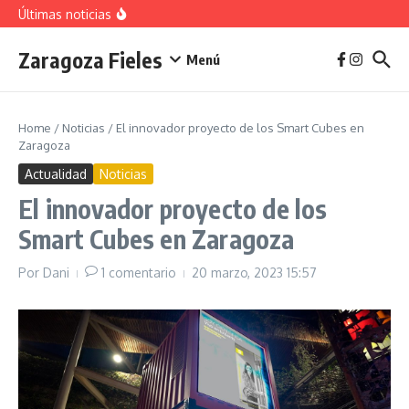
vivienda en 2025
Saltar al contenido
Últimas noticias
La jota aragonesa
Descubre el Parque del Agua Luis Buñuel: tu oasis
urbano en Zaragoza
Zaragoza Fieles
Plan de Acción del Ruido de Zaragoza 2025-
Menú
2029: Implicaciones y Objetivos
Home
/
Noticias
/
El innovador proyecto de los Smart Cubes en
Zaragoza
Actualidad
Noticias
El innovador proyecto de los
Smart Cubes en Zaragoza
Por
Dani
1 comentario
20 marzo, 2023
15:57