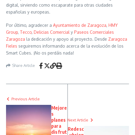
digital, sirviendo como escaparate para otras ciudades
españolas y europeas.
Por último, agradecer a
Ayuntamiento de Zaragoza
,
HMY
Group
,
Tecco
,
Delicias Comercial
y
Paseos Comerciales
Zaragoza
la dedicación y apoyo al proyecto. Desde
Zaragoza
Fieles
seguiremos informando acerca de la evolución de los
Smart Cubes. ¡No os perdáis nada!
Share Article
Previous Article
Mejore
s
planes
Next Article
para
Redesc
disfrut
ubrien