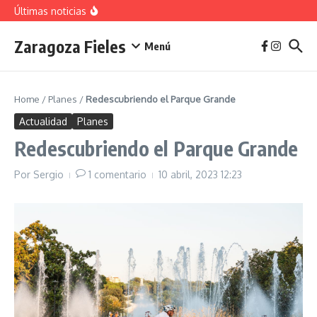
vivienda en 2025
Saltar al contenido
Últimas noticias
La jota aragonesa
Descubre el Parque del Agua Luis Buñuel: tu oasis
urbano en Zaragoza
Zaragoza Fieles
Plan de Acción del Ruido de Zaragoza 2025-
Menú
2029: Implicaciones y Objetivos
Home
/
Planes
/
Redescubriendo el Parque Grande
Actualidad
Planes
Redescubriendo el Parque Grande
Por
Sergio
1 comentario
10 abril, 2023
12:23