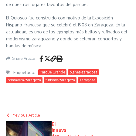
de nuestros lugares favoritos del parque.
El Quiosco fue construido con motivo de la Exposición
Hispano-Francesa que se celebró el 1908 en Zaragoza. En la
actualidad, es uno de los ejemplos más bellos y refinados del
modernismo zaragozano y donde se celebran conciertos y
bandas de música.
Share Article
Etiquetado:
Parque Grande
planes-zaragoza
primavera-zaragoza
turismo-zaragoza
zaragoza
Previous Article
El
innova