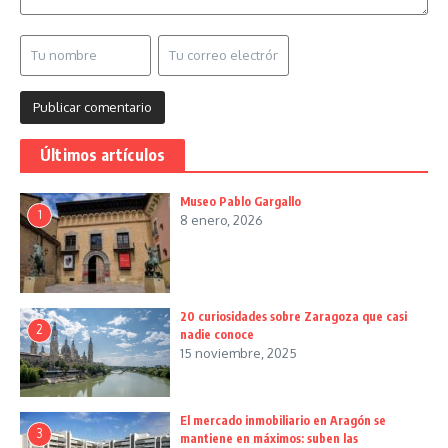
Últimos artículos
Museo Pablo Gargallo
1
8 enero, 2026
20 curiosidades sobre Zaragoza que casi
2
nadie conoce
15 noviembre, 2025
El mercado inmobiliario en Aragón se
3
mantiene en máximos: suben las