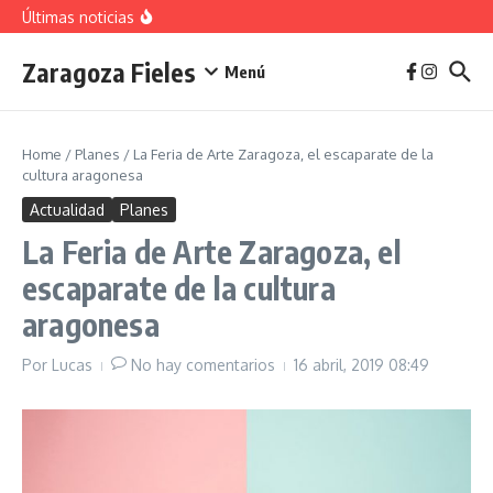
vivienda en 2025
Saltar al contenido
Últimas noticias
La jota aragonesa
Descubre el Parque del Agua Luis Buñuel: tu oasis
urbano en Zaragoza
Zaragoza Fieles
Plan de Acción del Ruido de Zaragoza 2025-
Menú
2029: Implicaciones y Objetivos
Home
/
Planes
/
La Feria de Arte Zaragoza, el escaparate de la
cultura aragonesa
Actualidad
Planes
La Feria de Arte Zaragoza, el
escaparate de la cultura
aragonesa
Por
Lucas
No hay comentarios
16 abril, 2019
08:49