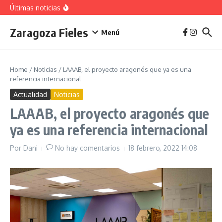
vivienda en 2025
Saltar al contenido
Últimas noticias
La jota aragonesa
Descubre el Parque del Agua Luis Buñuel: tu oasis
urbano en Zaragoza
Zaragoza Fieles
Plan de Acción del Ruido de Zaragoza 2025-
Menú
2029: Implicaciones y Objetivos
Home
/
Noticias
/
LAAAB, el proyecto aragonés que ya es una
referencia internacional
Actualidad
Noticias
LAAAB, el proyecto aragonés que
ya es una referencia internacional
Por
Dani
No hay comentarios
18 febrero, 2022
14:08