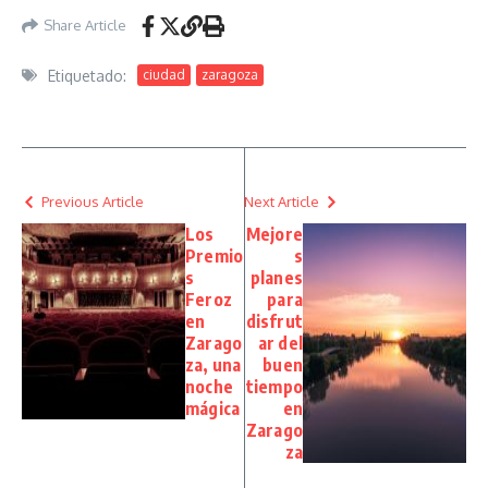
Share Article
Etiquetado:
ciudad
zaragoza
Previous Article
Next Article
Los
Mejore
Premio
s
s
planes
Feroz
para
en
disfrut
Zarago
ar del
za, una
buen
noche
tiempo
mágica
en
Zarago
za