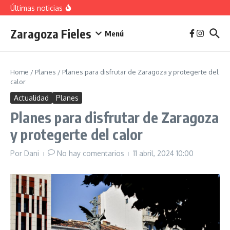
vivienda en 2025
Saltar al contenido
Últimas noticias
La jota aragonesa
Descubre el Parque del Agua Luis Buñuel: tu oasis
urbano en Zaragoza
Zaragoza Fieles
Plan de Acción del Ruido de Zaragoza 2025-
Menú
2029: Implicaciones y Objetivos
Home
/
Planes
/
Planes para disfrutar de Zaragoza y protegerte del
calor
Actualidad
Planes
Planes para disfrutar de Zaragoza
y protegerte del calor
Por
Dani
No hay comentarios
11 abril, 2024
10:00