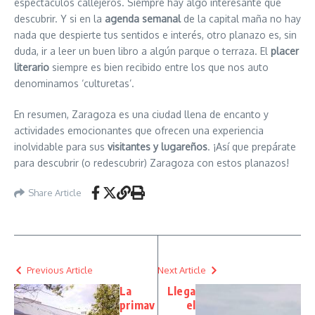
espectáculos callejeros. Siempre hay algo interesante que
descubrir. Y si en la
agenda semanal
de la capital maña no hay
nada que despierte tus sentidos e interés, otro planazo es, sin
duda, ir a leer un buen libro a algún parque o terraza. El
placer
literario
siempre es bien recibido entre los que nos auto
denominamos ‘culturetas’.
En resumen, Zaragoza es una ciudad llena de encanto y
actividades emocionantes que ofrecen una experiencia
inolvidable para sus
visitantes y lugareños
. ¡Así que prepárate
para descubrir (o redescubrir) Zaragoza con estos planazos!
Share Article
Previous Article
Next Article
La
Llega
primav
el